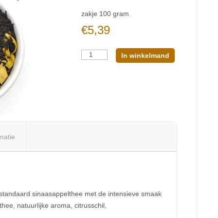
zakje 100 gram.
€
5,39
Aantal
In winkelmand
matie
 standaard sinaasappelthee met de intensieve smaak
ee, natuurlijke aroma, citrusschil,