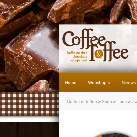
Home
Webshop
»
Nieuws
Coffee & Toffee
>
Shop
>
Thee
>
Zw