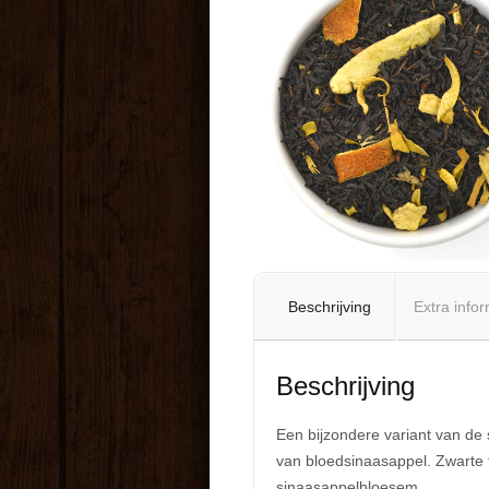
Beschrijving
Extra infor
Beschrijving
Een bijzondere variant van de
van bloedsinaasappel. Zwarte th
sinaasappelbloesem.