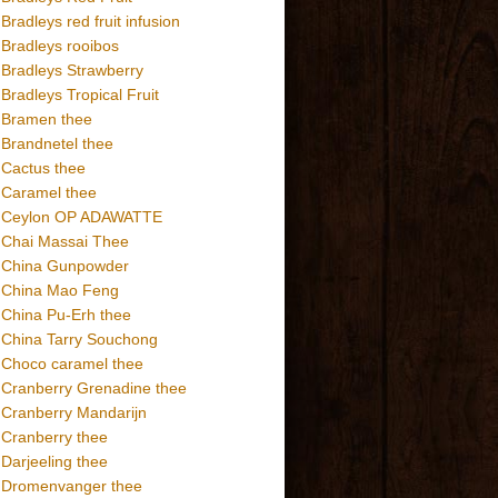
Bradleys red fruit infusion
Bradleys rooibos
Bradleys Strawberry
Bradleys Tropical Fruit
Bramen thee
Brandnetel thee
Cactus thee
Caramel thee
Ceylon OP ADAWATTE
Chai Massai Thee
China Gunpowder
China Mao Feng
China Pu-Erh thee
China Tarry Souchong
Choco caramel thee
Cranberry Grenadine thee
Cranberry Mandarijn
Cranberry thee
Darjeeling thee
Dromenvanger thee