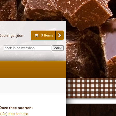
0 Items
Openingstijden
Onze thee soorten:
(IJs)thee selectie