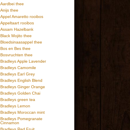
Aardbei thee
Anijs thee
Appel Amaretto rooibos
Appeltaart rooibos
Assam Hazelbank
Black Mojito thee
Bloedsinaasappel thee
Bos en Bes thee
Bosvruchten thee
Bradleys Apple Lavender
Bradleys Camomile
Bradleys Earl Grey
Bradleys English Blend
Bradleys Ginger Orange
Bradleys Golden Chai
Bradleys green tea
Bradleys Lemon
Bradleys Moroccan mint
Bradleys Pomegranate
Cinnamon
Bradleys Red Fruit