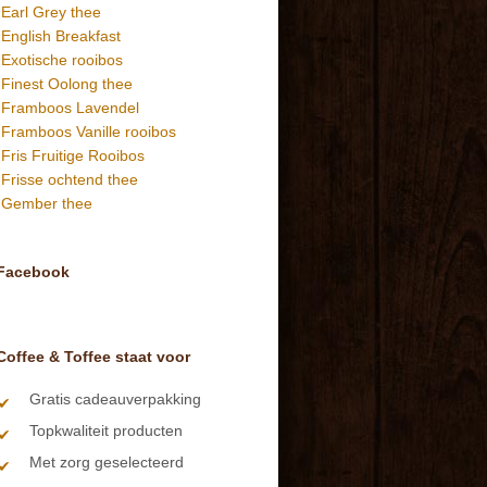
Earl Grey thee
English Breakfast
Exotische rooibos
Finest Oolong thee
Framboos Lavendel
Framboos Vanille rooibos
Fris Fruitige Rooibos
Frisse ochtend thee
Gember thee
Facebook
Coffee & Toffee staat voor
Gratis cadeauverpakking
Topkwaliteit producten
Met zorg geselecteerd